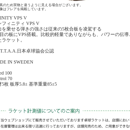
真のため実物と違うように見える場合がございます。
像はフレアを掲載しています。
INITY VPS V
フィニティ VPS V
力を乗せる弾きの強さは従来の5枚合板を凌駕する
枚目の板にVPS搭載。比較的軽量でありながらも、パワーの伝
たラケット。
.T.T.A.A.日本卓球協会公認
DE IN SWEDEN
ed 100
trol 70
5枚 板厚5.8± 基準重量85±5