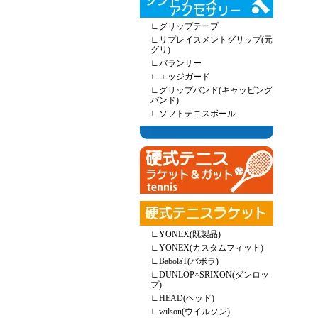
∟
グリップテープ
∟
リプレイスメントグリップ(元
グリ)
∟
バランサー
∟
エッジガード
∟
グリップバンド(キャッピング
バンド)
∟
ソフトテニスボール
∟
YONEX(既製品)
∟
YONEX(カスタムフィット)
∟
BabolaT(バボラ)
∟
DUNLOP×SRIXON(ダンロッ
プ)
∟
HEAD(ヘッド)
∟
wilson(ウイルソン)