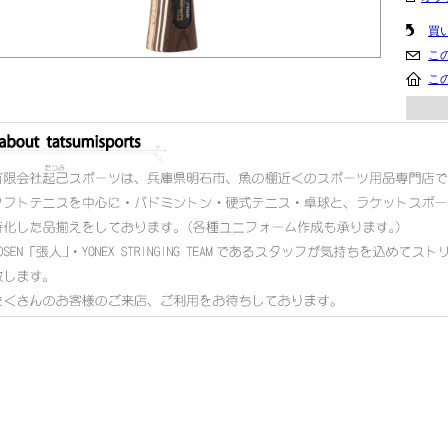
買
こ
こ