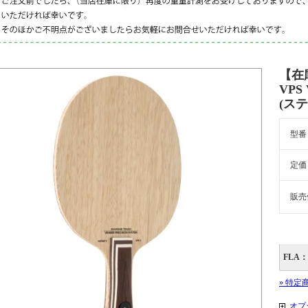
【在
VPS 
(ス
型番
定価
販売
FLA：
» 特定
オプ