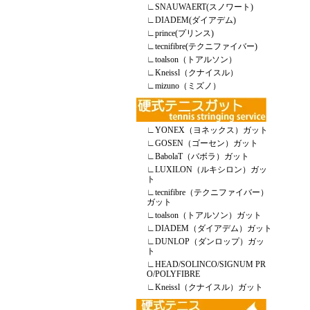
∟
SNAUWAERT(スノワート)
∟
DIADEM(ダイアデム)
∟
prince(プリンス)
∟
tecnifibre(テクニファイバー)
∟
toalson（トアルソン）
∟
Kneissl（クナイスル）
∟
mizuno（ミズノ）
∟
YONEX（ヨネックス）ガット
∟
GOSEN（ゴーセン）ガット
∟
BabolaT（バボラ）ガット
∟
LUXILON（ルキシロン）ガッ
ト
∟
tecnifibre（テクニファイバー）
ガット
∟
toalson（トアルソン）ガット
∟
DIADEM（ダイアデム）ガット
∟
DUNLOP（ダンロップ）ガッ
ト
∟
HEAD/SOLINCO/SIGNUM PR
O/POLYFIBRE
∟
Kneissl（クナイスル）ガット