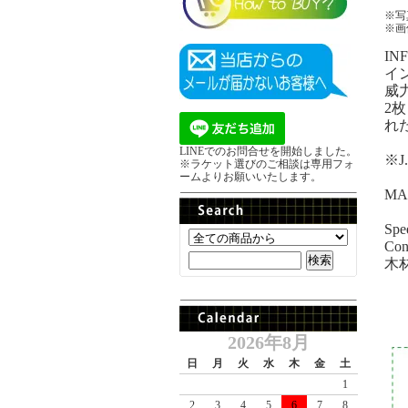
※写
※画
INF
イン
威
2
れ
LINEでのお問合せを開始しました。
※J
※ラケット選びのご相談は専用フォ
ームよりお願いいたします。
MA
Spe
Con
木材
2026年8月
日
月
火
水
木
金
土
1
2
3
4
5
6
7
8