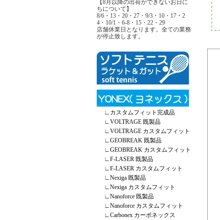
【8月以降の出荷ができないお日に
ちについて】
8/6・13・20・27・9/3・10・17・2
4・10/1・6-8・15・22・29
店舗休業日となります。全ての業務
が停止致します。
∟
カスタムフィット完成品
∟
VOLTRAGE 既製品
∟
VOLTRAGE カスタムフィット
∟
GEOBREAK 既製品
∟
GEOBREAK カスタムフィット
∟
F-LASER 既製品
∟
F-LASER カスタムフィット
∟
Nexiga 既製品
∟
Nexiga カスタムフィット
∟
Nanoforce 既製品
∟
Nanoforce カスタムフィット
∟
Carbonex カーボネックス