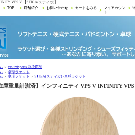
ITY VPS V 【STIGA(スティガ)】
TOP
店舗紹介
お問い合わせ
カートをみる
マイアカウン
ト
ム
tatsumisports 取扱商品
＞
ム
卓球ラケット
＞
ム
卓球ラケット
STIGA(スティガ) -卓球ラケット
＞
＞
在庫重量計測済】インフィニティ VPS V INFINITY VPS 