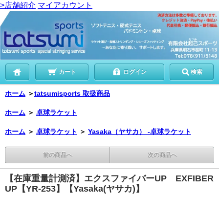
>店舗紹介
マイアカウント
カート
ログイン
検索
ホーム
＞
tatsumisports 取扱商品
ホーム
＞
卓球ラケット
ホーム
＞
卓球ラケット
＞
Yasaka（ヤサカ） -卓球ラケット
前の商品へ
次の商品へ
【在庫重量計測済】エクスファイバーUP EXFIBER
UP【YR-253】【Yasaka(ヤサカ)】