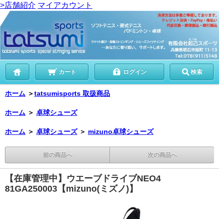
>店舗紹介
マイアカウント
カート
ログイン
検索
ホーム
＞
tatsumisports 取扱商品
ホーム
＞
卓球シューズ
ホーム
＞
卓球シューズ
＞
mizuno卓球シューズ
前の商品へ
次の商品へ
【在庫管理中】ウエーブドライブNEO4
81GA250003【mizuno(ミズノ)】