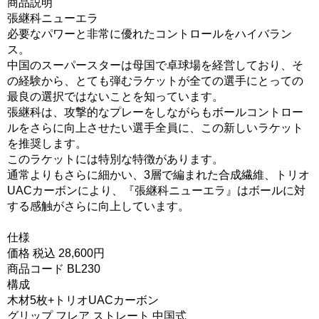
商品説明
張継科ニューエラ
必要なパワーと非常に優れたコントロールをハイバラン
ス。
中国のスーパースターは母国で卓球場を経営しており、そ
の経験から、とても弾むラケットが全ての選手にとっての
最良の選択ではないことを知っています。
張継科は、攻撃的なプレーをしながらもボールコントロー
ルをさらに向上させたい選手全員に、この新しいラケット
を推奨します。
このラケットには特別な特徴があります。
通常よりもさらに細かい、3層で編まれた合成繊維、トリオ
UACカーボンにより、『張継科ニューエラ』はボールに対
する感触がさらに向上しています。
仕様
価格 税込 28,600円
商品コード BL230
構成
木材5枚+トリオUACカーボン
グリップ フレア ストレート 中国式