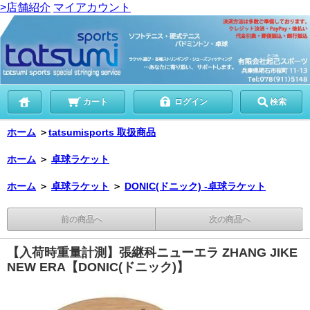
>店舗紹介
マイアカウント
カート
ログイン
検索
ホーム
＞
tatsumisports 取扱商品
ホーム
＞
卓球ラケット
ホーム
＞
卓球ラケット
＞
DONIC(ドニック) -卓球ラケット
前の商品へ
次の商品へ
【入荷時重量計測】張継科ニューエラ ZHANG JIKE
NEW ERA【DONIC(ドニック)】