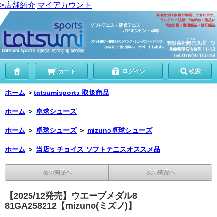
>店舗紹介
マイアカウント
カート
ログイン
検索
ホーム
＞
tatsumisports 取扱商品
ホーム
＞
卓球シューズ
ホーム
＞
卓球シューズ
＞
mizuno卓球シューズ
ホーム
＞
当店's チョイス ソフトテニスオススメ品
前の商品へ
次の商品へ
【2025/12発売】ウエーブメダル8
81GA258212【mizuno(ミズノ)】