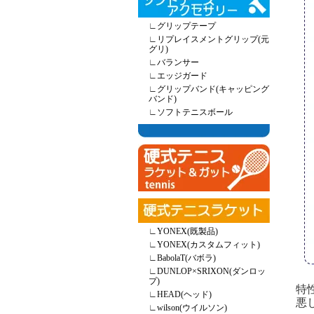
∟
グリップテープ
∟
リプレイスメントグリップ(元
グリ)
∟
バランサー
∟
エッジガード
∟
グリップバンド(キャッピング
バンド)
∟
ソフトテニスボール
∟
YONEX(既製品)
∟
YONEX(カスタムフィット)
∟
BabolaT(バボラ)
∟
DUNLOP×SRIXON(ダンロッ
プ)
特
∟
HEAD(ヘッド)
悪
∟
wilson(ウイルソン)