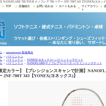
LARE 700 TOUR ナノフレア 700 ツアー 2NF-700T 343【YONEX(ヨネッ
TOP
店舗紹介
お問い合わせ
カートをみる
マイアカウン
ト
ム
tatsumisports 取扱商品
＞
ム
バドミントン
＞
ム
バドミントン
YONEX(ヨネックス) -バドミントンラケット
＞
＞
ム
バドミントン
NANOFLARE(ナノフレア)シリーズ -バドミントンラケット
＞
＞
限定カラー】【プレシジョンスキャンで計測】NANOFLARE 
 2NF-700T 343【YONEX(ヨネックス)】