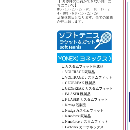
【8月以降の出荷ができないお日に
ちについて】
8/6・13・20・27・9/3・10・17・2
4・10/1・6-8・15・22・29
店舗休業日となります。全ての業務
が停止致します。
∟
カスタムフィット完成品
∟
VOLTRAGE 既製品
∟
VOLTRAGE カスタムフィット
∟
GEOBREAK 既製品
∟
GEOBREAK カスタムフィット
∟
F-LASER 既製品
∟
F-LASER カスタムフィット
∟
Nexiga 既製品
∟
Nexiga カスタムフィット
∟
Nanoforce 既製品
∟
Nanoforce カスタムフィット
∟
Carbonex カーボネックス