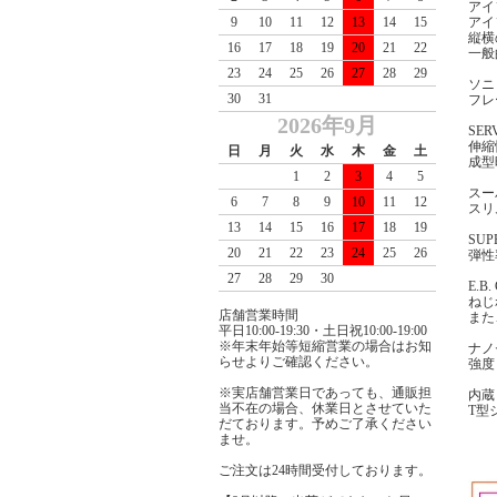
アイ
9
10
11
12
13
14
15
アイ
縦横
16
17
18
19
20
21
22
一般
23
24
25
26
27
28
29
ソニ
30
31
フレ
2026年9月
SER
伸縮
日
月
火
水
木
金
土
成型
1
2
3
4
5
スー
6
7
8
9
10
11
12
スリ
13
14
15
16
17
18
19
SUP
20
21
22
23
24
25
26
弾性
27
28
29
30
E.B.
ねじ
店舗営業時間
また
平日10:00-19:30・土日祝10:00-19:00
※年末年始等短縮営業の場合はお知
ナノ
らせよりご確認ください。
強度
※実店舗営業日であっても、通販担
内蔵
当不在の場合、休業日とさせていた
T型
だております。予めご了承ください
ませ。
ご注文は24時間受付しております。