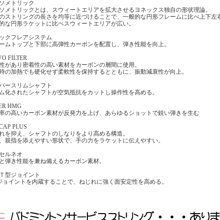
ソメトリック
ソメトリックとは、スウィートエリアを拡大させるヨネックス独自の形状理論。
のストリングの長さを均等に近づけることで、一般的な円形フレームに比べ上下左
的な円形ラケットに比べスウィートエリアが広い。
ックフレアシステム
ームトップと下部に高弾性カーボンを配置し、弾き性能を向上。
VO FILTER
性があり密着性の高い素材をカーボンの層間に使用。
時の加熱でも硬化せず柔軟性を保持するとともに、振動減衰性が向上。
パースリムシャフト
ム化されたシャフトが空気抵抗をカットし操作性を高める。
ER HMG
率の高いカーボン素材が反発力を上げ、あらゆるショットで鋭い弾きを生む
 CAP PLUS
れを抑え、シャフトのしなりをより高める構造。
、親指を添えやすい形状で、手の力をラケットに伝えやすい。
セルネオ
と弾き性能を兼ね備えるカーボン素材。
Ｔ型ジョイント
ジョイントを内蔵することで、ねじれに強く面安定性を高める。