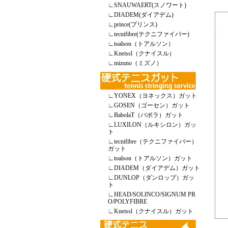
∟
SNAUWAERT(スノワート)
∟
DIADEM(ダイアデム)
∟
prince(プリンス)
∟
tecnifibre(テクニファイバー)
∟
toalson（トアルソン）
∟
Kneissl（クナイスル）
∟
mizuno（ミズノ）
∟
YONEX（ヨネックス）ガット
∟
GOSEN（ゴーセン）ガット
∟
BabolaT（バボラ）ガット
∟
LUXILON（ルキシロン）ガッ
ト
∟
tecnifibre（テクニファイバー）
ガット
∟
toalson（トアルソン）ガット
∟
DIADEM（ダイアデム）ガット
∟
DUNLOP（ダンロップ）ガッ
ト
∟
HEAD/SOLINCO/SIGNUM PR
O/POLYFIBRE
∟
Kneissl（クナイスル）ガット