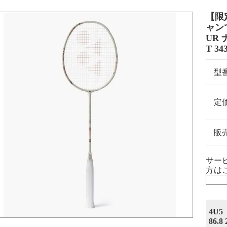
【限
ャンで
UR 
T 3
型
定
販
サー
方はこ
4U5【
86.8