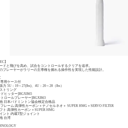
PEC】
ードと飛びを高め、試合をコントロールするクリアを追求。
のプレーヤーがラリーの主導権を握れる操作性を実現した性能設計。
C
 専用ケース付
力 5U：19～27(lbs)、4U：20～28（lbs）
ストリング
ードヒッター]BGXB65
ントロールプレーヤー]BGXB63
他 日本バドミントン協会検定合格品
 フレーム:高弾性カーボン＋ナノセルネオ＋ SUPER HMG＋SERVO FILTER
フト:高弾性カーボン＋SUPER HMG
イント:内蔵T型ジョイント
地 台湾
HNOLOGY